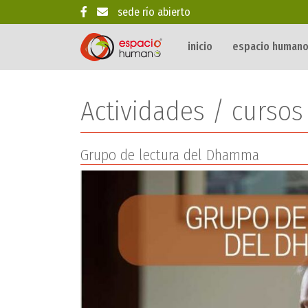
sede río abierto
Saltar al contenido
inicio
espacio human
Archivos:
Actividades / cursos
Grupo de lectura del Dhamma