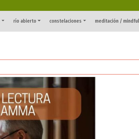
o
río abierto
constelaciones
meditación / mindfu