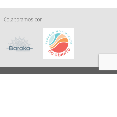
Colaboramos con
C/ Peso de la Harina, 14. 3º.
29007 Málaga
info@espaciohumanomalaga.com