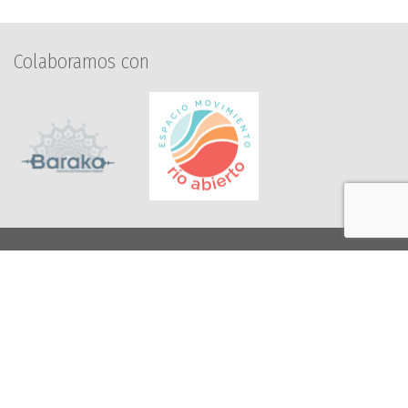
Colaboramos con
C/ Peso de la Harina, 14. 3º.
29007 Málaga
info@espaciohumanomalaga.com